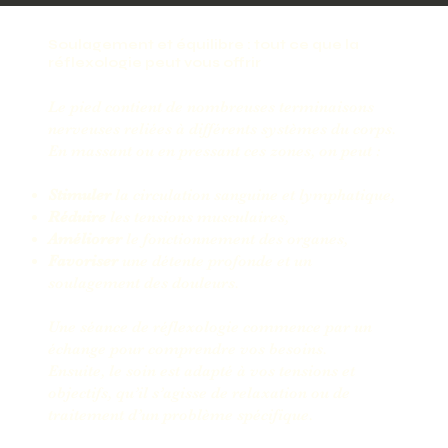
Soulagement et équilibre : tout ce que la
réflexologie peut vous offrir
Le pied contient de nombreuses terminaisons
nerveuses reliées à différents systèmes du corps.
En massant ou en pressant ces zones, on peut :
Stimuler
la circulation sanguine et lymphatique,
Réduire
les tensions musculaires,
Améliorer
le fonctionnement des organes,
Favoriser
une détente profonde et un
soulagement des douleurs.
Une séance de réflexologie commence par un
échange pour comprendre vos besoins.
Ensuite, le soin est adapté à vos tensions et
objectifs, qu’il s’agisse de relaxation ou de
traitement d’un problème spécifique.