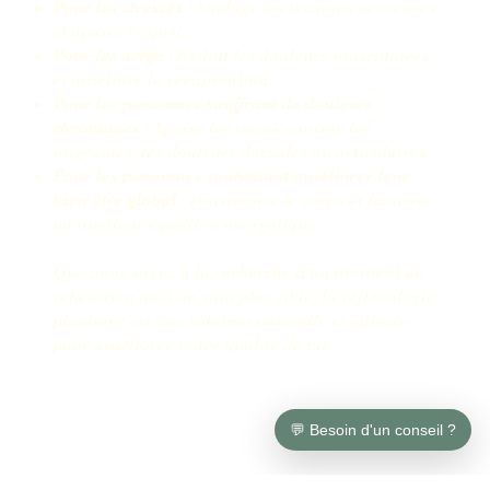
Pour les stressés :
Soulage les tensions nerveuses
et apaise l’esprit.
Pour les actifs :
Réduit les douleurs musculaires
et améliore la récupération.
Pour les personnes souffrant de douleurs
chroniques :
Apaise les maux comme les
migraines, les douleurs dorsales ou articulaires.
Pour les personnes souhaitant améliorer leur
bien-être global :
Harmonise le corps et favorise
un meilleur équilibre énergétique.
Que vous soyez à la recherche d’un moment de
relaxation ou d’un soin plus ciblé, la réflexologie
plantaire est une solution naturelle et efficace
pour améliorer votre qualité de vie.
💬 Besoin d'un conseil ?