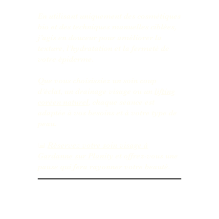
En utilisant uniquement des cosmétiques
bio et des techniques manuelles ciblées,
j’agis en douceur pour améliorer la
texture, l’hydratation et la fermeté de
votre épiderme.
Que vous choisissiez un soin coup
d’éclat, un drainage visage ou un
lifting
coréen naturel
, chaque séance est
adaptée à vos besoins et à votre type de
peau.
📅
Réservez votre soin visage à
Gardanne sur Planity
et offrez-vous une
pause qui fera rayonner votre beauté.