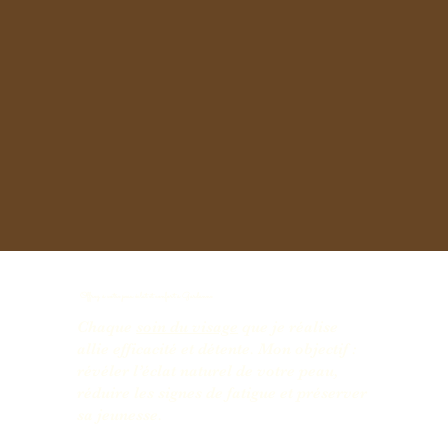
Offrez à votre peau éclat et confort à Gardanne
Chaque
soin du visage
que je réalise
allie efficacité et détente. Mon objectif :
révéler l’éclat naturel de votre peau,
réduire les signes de fatigue et préserver
sa jeunesse.