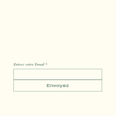
Carte Cadeau
Blog
Contact
Réservation
Des Informations des Astuces de l'actualité
Entrez votre Email
*
Envoyez