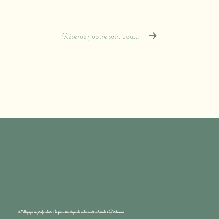
à vous-même un moment rien qu’à vous.
📅
Réservez votre soin visage sur Planity
Nettoyage en profondeur : la première étape de votre routine beauté à Gardanne