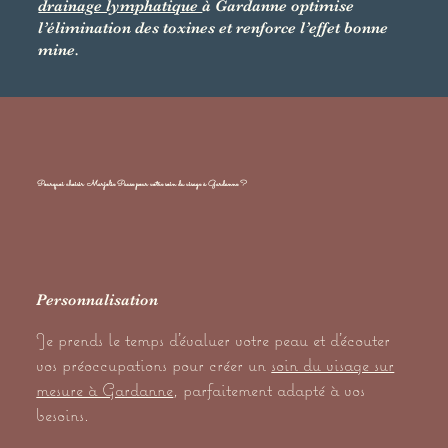
drainage lymphatique
à Gardanne optimise
l’élimination des toxines et renforce l’effet bonne
mine.
Pourquoi choisir Marjolie Pause pour votre soin du visage à Gardanne ?
Personnalisation
Je prends le temps d’évaluer votre peau et d’écouter
vos préoccupations pour créer un
soin du visage sur
mesure à Gardanne
, parfaitement adapté à vos
besoins.