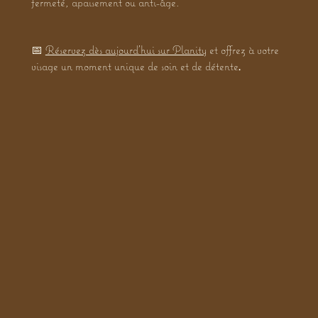
fermeté, apaisement ou anti-âge.
📅
Réservez dès aujourd’hui sur Planity
et offrez à votre
visage un moment unique de soin et de détente
.