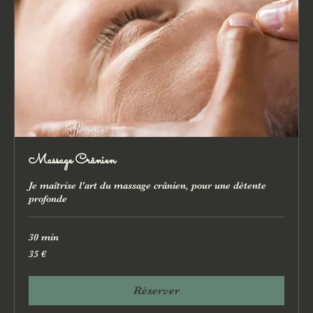
Massage Crânien
Je maîtrise l'art du massage crânien, pour une détente
profonde
30 min
35
35 €
euros
Réserver