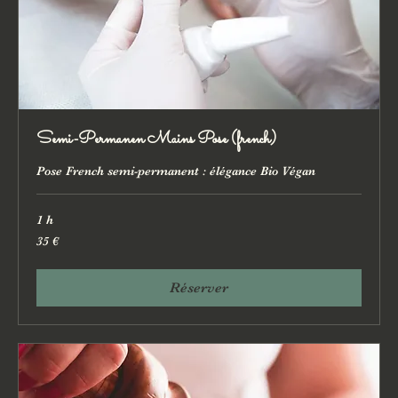
Semi-Permanen Mains Pose (french)
Pose French semi-permanent : élégance Bio Végan
1 h
35
35 €
euros
Réserver