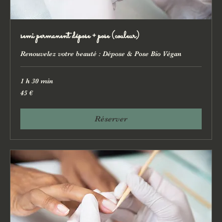
semi permanent dépose + pose (couleur)
Renouvelez votre beauté : Dépose & Pose Bio Végan
1 h 30 min
45
45 €
euros
Réserver