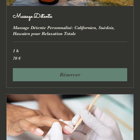
Massage Détente
Massage Détente Personnalisé: Californien, Suédois,
Hawaïen pour Relaxation Totale
1 h
70
70 €
euros
Réserver