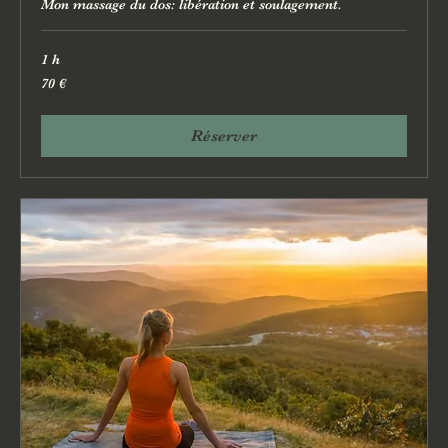
Mon massage du dos: libération et soulagement.
1 h
70
70 €
euros
Réserver