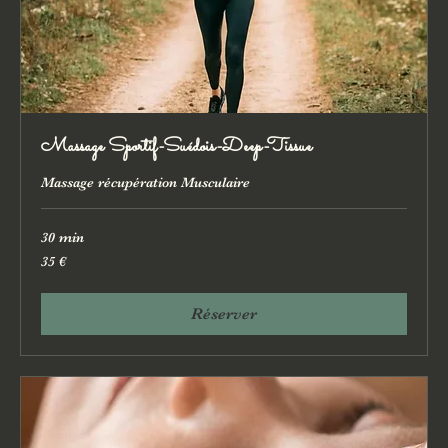
Massage Sportif-Suédois-Deep-Tissue
Massage récupération Musculaire
30 min
35
35 €
euros
Réserver