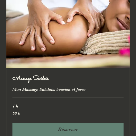
Massage Suédois
Mon Massage Suédois: évasion et force
1 h
60
60 €
euros
Réserver