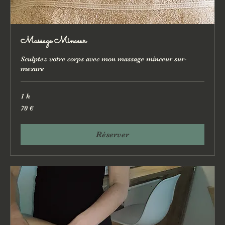
Massage Minceur
Sculptez votre corps avec mon massage minceur sur-
mesure
1 h
70
70 €
euros
Réserver