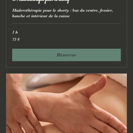
Maderothérapie pour le shorty : bas du ventre, fessier,
hanche et intérieur de la cuisse
1 h
75
75 €
euros
Réserver