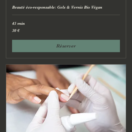
Beauté éco-responsable: Gels & Vernis Bio Végan
45 min
30
30 €
euros
Réserver