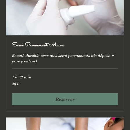
Semi Permanent Mains
Beauté durable avec mes semi permanents bio dépose +
pose (couleur)
1 h 30 min
40
40 €
euros
Réserver