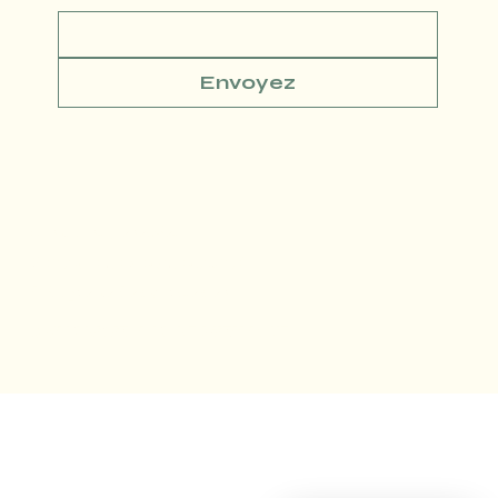
Envoyez
Conditions générales
Politique de confidentialité
Politique de Remboursement
© SLM DIGITAL MADE WITH LOVE