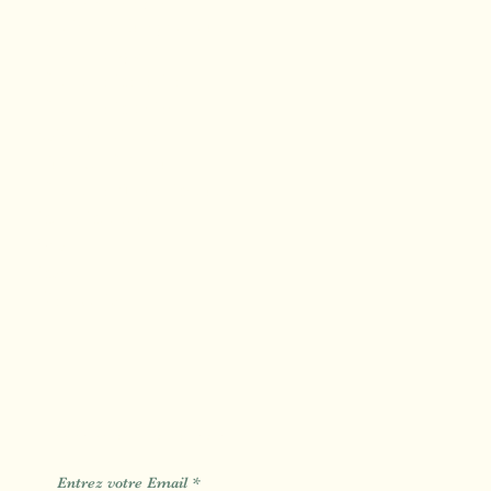
Drainage Lymphatique
Massage Sportif
Massage Cellulite
Massage Crânien
Soin du Visage
Tui Na Minceur
Massage Algues Chaude
s
Carte Cadeau
Blog
Contact
Réservation
Des Informations des Astuces de l'actualité
Entrez votre Email
*