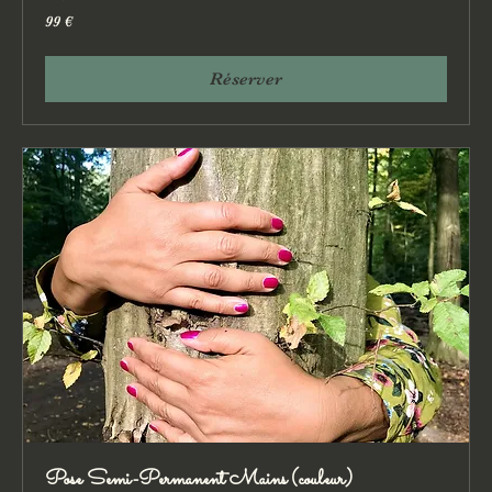
99
99 €
euros
Réserver
Pose Semi-Permanent Mains (couleur)