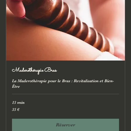
Maderothérapie Bras
La Maderothérapie pour le Bras : Revitalisation et Bien-
Être
15 min
35
35 €
euros
Réserver