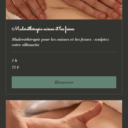
Maderothérapie cuisses et les fesses
Maderothérapie pour les cuisses et les fesses : sculptez
votre silhouette
1 h
75
75 €
euros
Réserver