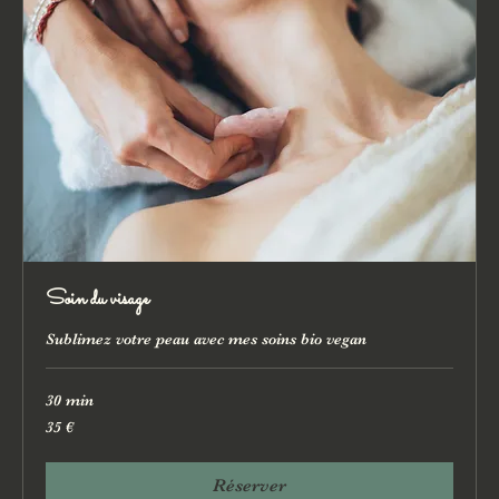
Soin du visage
Sublimez votre peau avec mes soins bio vegan
30 min
35
35 €
euros
Réserver