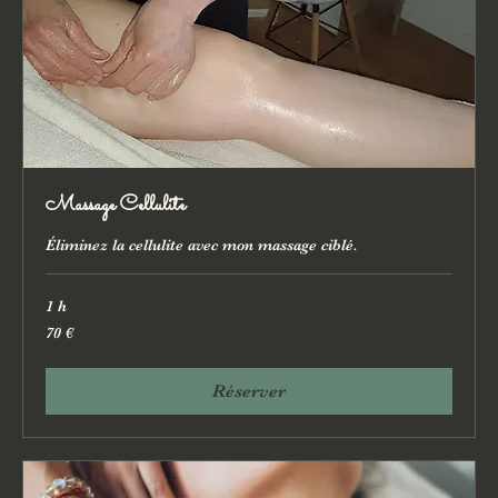
Massage Cellulite
Éliminez la cellulite avec mon massage ciblé.
1 h
70
70 €
euros
Réserver