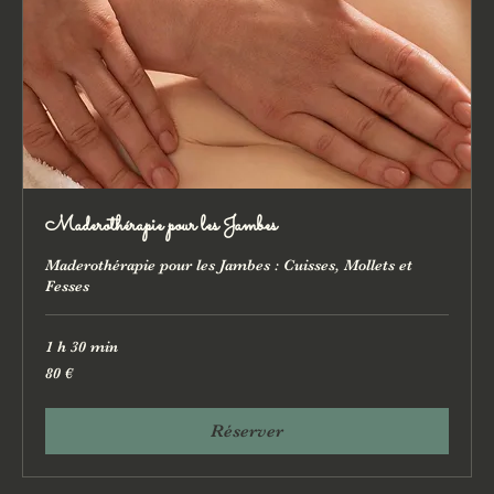
Maderothérapie pour les Jambes
Maderothérapie pour les Jambes : Cuisses, Mollets et
Fesses
1 h 30 min
80
80 €
euros
Réserver