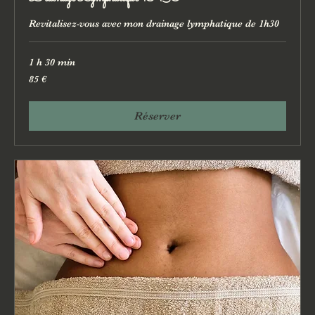
Revitalisez-vous avec mon drainage lymphatique de 1h30
1 h 30 min
85
85 €
euros
Réserver