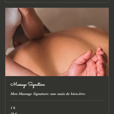
Massage Signature
Mon Massage Signature: une oasis de bien-être.
1 h
70
70 €