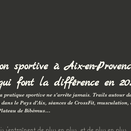
on sportive à Aix-en-Provenc
ui font la différence en 20
a pratique sportive ne s'arrête jamais. Trails autour de
lo dans le Pays d'Aix, séances de CrossFit, musculation, 
 Plateau de Bibémus… 
is s'entraînent de plus en plus, et de plus en plus 