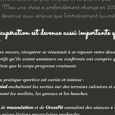
. Mais une chose a profondément changé en 202
t devenue aussi sérieuse que l'entraînement lui-m
cupération est devenue aussi importante q
es encore, récupérer se résumait à se reposer entre deux
rtifs qu'ils soient amateurs ou confirmés ont compris q
tion que le corps progresse vraiment.
 pratique sportive est variée et intense :
pied
 enchaînent les sorties sur des terrains calcaires et 
ement les mollets, les genoux et les hanches.
 de 
musculation
 et de 
CrossFit
 cumulent des séances à 
s micro-lésions musculaires profondes.