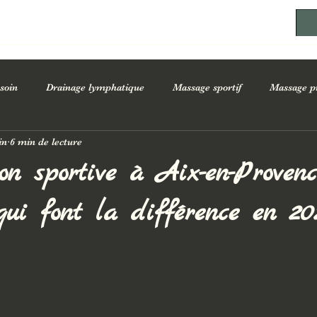
soin
Drainage lymphatique
Massage sportif
Massage p
in
6 min de lecture
être
Bienfaits des massages sur la santé
Conseils bien-être a
on sportive à Aix-en-Provenc
acialiste Esthéticienne
ui font la différence en 20