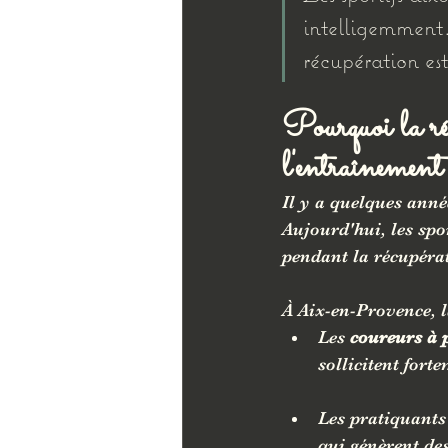
intelligemment
récupération es
Pourquoi la ré
l'entraînement
Il y a quelques anné
Aujourd'hui, les spo
pendant la récupéra
À Aix-en-Provence, la
Les 
coureurs à 
sollicitent fort
Les pratiquants
qui génèrent de