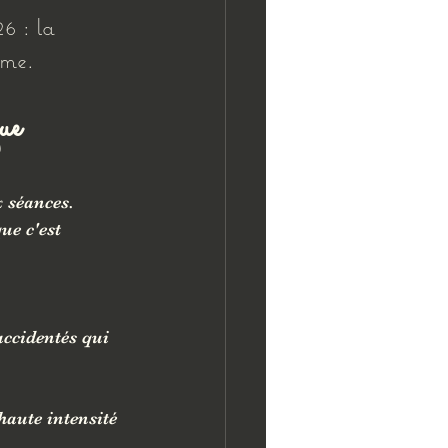
6 : la 
ême.
ue 
 séances. 
ue c'est 
accidentés qui 
haute intensité 