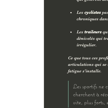
Les 
cyclistes
 pa
chroniques dans 
Les 
traileurs
 qu
dénivelés qui tr
irrégulier.
Ce que tous ces pro
articulations qui se
fatigue s'installe.
Les sportifs ne 
cherchent à réc
vite, plus forts,