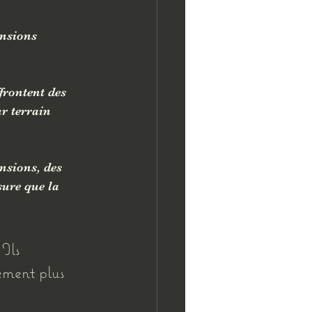
ensions 
frontent des 
r terrain 
nsions, des 
sure que la 
Ils 
ement plus 