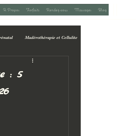
A Propos
Forfaits
Rendez-vous
Massages
Blog
rénatal
Madérothérapie et Cellulite
u quotidien
e : 5
26