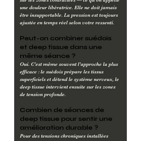
sur les zones contractées — ce qu'on appelle 
une douleur libératrice. Elle ne doit jamais 
être insupportable. La pression est toujours 
ajustée en temps réel selon votre ressenti.
Peut-on combiner suédois 
et deep tissue dans une 
même séance ?
Oui. C'est même souvent l'approche la plus 
efficace : le suédois prépare les tissus 
superficiels et détend le système nerveux, le 
deep tissue intervient ensuite sur les zones 
de tension profonde.
Combien de séances de 
deep tissue pour sentir une 
amélioration durable ?
Pour des tensions chroniques installées 