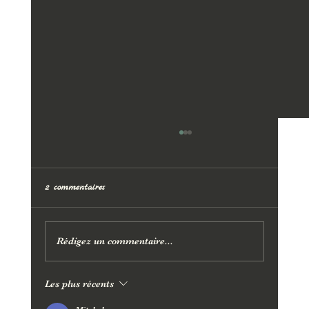
2 commentaires
Rédigez un commentaire...
Les plus récents
Massage sportif Aix-en-Provence –
performance & récupération