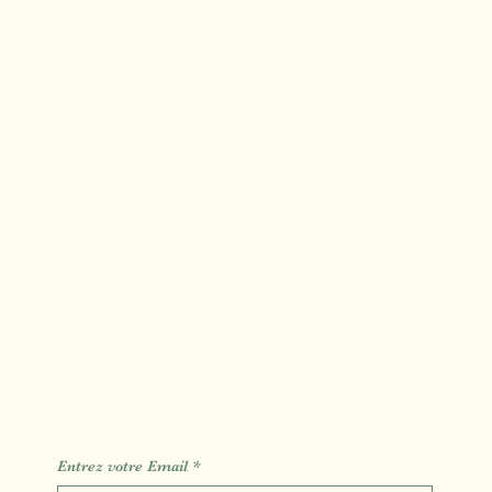
Drainage Lymphatique
Massage Sportif
Massage Cellulite
Massage Crânien
Soin du Visage
Tui Na Minceur
Massage Algues Chaude
s
Carte Cadeau
Blog
Contact
Réservation
Des Informations des Astuces de l'actualité
Entrez votre Email
*