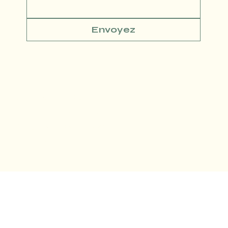
Envoyez
Conditions générales
Politique de confidentialité
Politique de Remboursement
© SLM DIGITAL MADE WITH LOVE