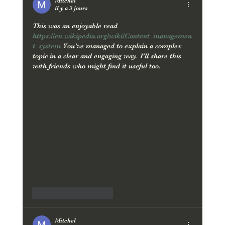
Mitchel
il y a 3 jours
This was an enjoyable read 
https://en.wikipedia.org/wiki/Content_managemen
t_system
 You've managed to explain a complex 
topic in a clear and engaging way. I'll share this 
with friends who might find it useful too.
J'aime
Répondre
Mitchel