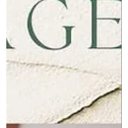
Offrez à votre peau un coup de jeune naturel avec le soin du
visage anti-âge Marjolie Pause à Gardanne. Massage liftant,
drainage lymphatique, lifting coréen et cosmétiques bio pour
lisser les rides, raffermir et illuminer votre teint. Un protocole
sur mesure pour des résultats visibles et durables, sans aiguille
ni machine. Réservez dès aujourd’hui et profitez d’un moment
de détente profonde et régénérante.