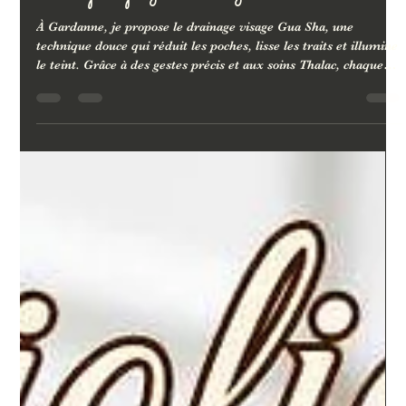
13 sept. 2025
2 min de lecture
Drainage visage Gardanne – Gua Sha & éclat naturel
À Gardanne, je propose le drainage visage Gua Sha, une
technique douce qui réduit les poches, lisse les traits et illumine
le teint. Grâce à des gestes précis et aux soins Thalac, chaque
séance est une véritable détox beauté qui réveille la peau tout
en offrant un moment de relaxation profonde. Alternative
naturelle aux soins invasifs, ce rituel redonne éclat et fraîcheur
dès la première séance, entre efficacité et bien-être.