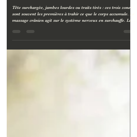
30 avr.
4 min de lecture
Massage crânien, plantaire ou visage : quel soin choisir
selon vos besoins ?
Tête surchargée, jambes lourdes ou traits tirés : ces trois zones
sont souvent les premières à trahir ce que le corps accumule. Le
massage crânien agit sur le système nerveux en surchauffe. La
réflexologie plantaire rééquilibre les fonctions profondes via les
zones réflexes des pieds. Le soin visage relaxant libère les
tensions émotionnelles visibles sur les traits. Trois soins
différents, trois portes d'entrée pour un même objectif : que le
corps relâche vraiment.