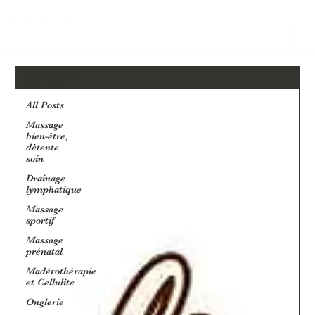
Marjolie Pause
All Posts
All Posts
Massage
bien-être,
détente
soin
Drainage
lymphatique
Massage
sportif
Massage
prénatal
Madérothérapie
et Cellulite
Onglerie