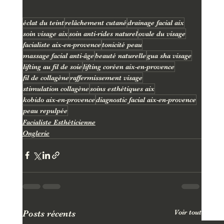
éclat du teint
relâchement cutané
drainage facial aix
soin visage aix
soin anti-rides naturel
ovale du visage
facialiste aix-en-provence
tonicité peau
massage facial anti-âge
beauté naturelle
gua sha visage
lifting au fil de soie
lifting coréen aix-en-provence
fil de collagène
raffermissement visage
stimulation collagène
soins esthétiques aix
kobido aix-en-provence
diagnostic facial aix-en-provence
peau repulpée
Facialiste Esthéticienne
Onglerie
Voir tout
Posts récents