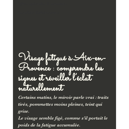
Offres spéciales & actualités
Facialiste Esthéticienne
Visage fatigué à Aix-en-
Provence : comprendre les 
signes et réveiller l’éclat 
naturellement
Certains matins, le miroir parle vrai : traits 
tirés, pommettes moins pleines, teint qui 
grise.
Le visage semble figé, comme s’il portait le 
poids de la fatigue accumulée.