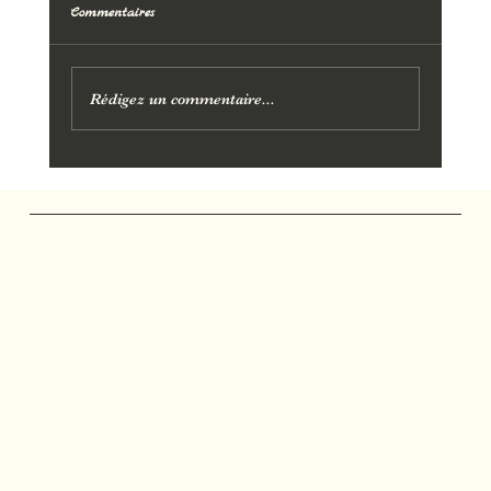
Commentaires
Rédigez un commentaire...
Raffermir l’ovale du visage naturellement
Marjolie Pause
Salon de Massage
Massages et soins personnalisés à Gardanne, Bouc-
Bel-Air, Aix-en-Provence, Mimet, Fuveau et Calas.
Réseaux