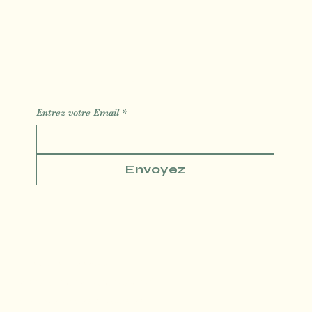
Des Informations des Astuces de l'actualité
Entrez votre Email
*
Envoyez
Conditions générales
Politique de confidentialité
Politique de Remboursement