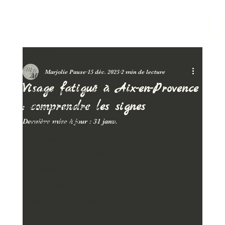
Marjolie Pause
All Posts
Marjolie Pause
15 déc. 2025
2 min de lecture
All Posts
Visage fatigué à Aix-en-Provence
Massage bien-être, détente soin
: comprendre les signes
Drainage lymphatique
Dernière mise à jour :
31 janv.
Massage sportif
Massage prénatal
Madérothérapie et Cellulite
Onglerie
Cartes cadeaux bien-être
Bienfaits des massages sur la santé
Conseils bien-être au quotidien