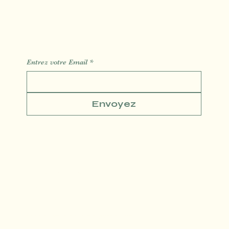
Des Informations des Astuces de l'actualité
Entrez votre Email
*
Envoyez
Conditions générales
Politique de confidentialité
Politique de Remboursement
© SLM DIGITAL MADE WITH LOVE