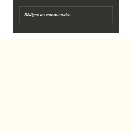
Rédigez un commentaire...
Combien de temps durent les effets d'un
massage à Aix-en-Provence ?
Marjolie Pause
Salon de Massage
Massages et soins personnalisés à Gardanne, Bouc-
Bel-Air, Aix-en-Provence, Mimet, Fuveau et Calas.
Réseaux
FACEBOOK