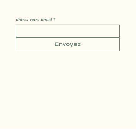
Des Informations des Astuces de l'actualité
Entrez votre Email
*
Envoyez
Conditions générales
Politique de confidentialité
Politique de Remboursement
© SLM DIGITAL MADE WITH LOVE