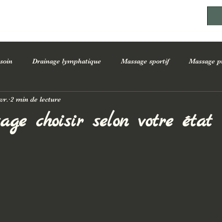
soin
Drainage lymphatique
Massage sportif
Massage p
vr.
2 min de lecture
être
Bienfaits des massages sur la santé
Conseils bien-être a
ge choisir selon votre état
acialiste Esthéticienne