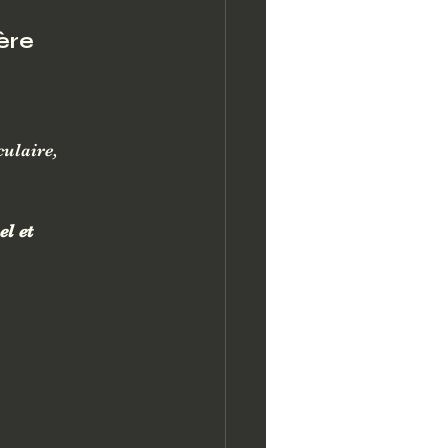
ère
ulaire, 
l et 