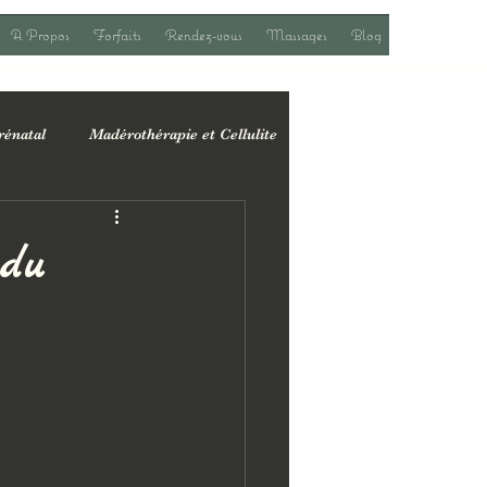
A Propos
Forfaits
Rendez-vous
Massages
Blog
rénatal
Madérothérapie et Cellulite
u quotidien
 du