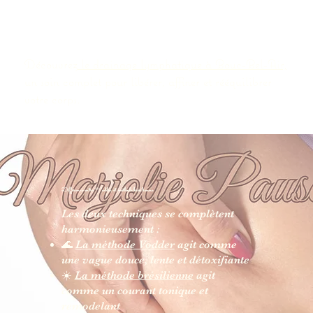
Découvrez
le drainage lymphatique à Bouc-Bel-Air,
un soin complet pour libérer, affiner et rééquilibrer
votre corps.
Différence entre Vodder et méthode brésilienne
Les deux techniques se complètent
harmonieusement :
🌊
La méthode Vodder
agit comme
une vague douce, lente et détoxifiante
☀️
La méthode brésilienne
agit
comme un courant tonique et
remodelant