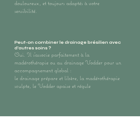
douloureux, et toujours adaptés à votre
sensibilité.
Peut-on combiner le drainage brésilien avec
d’autres soins ?
Oui. Il s’associe parfaitement à la
madérothérapie ou au drainage Vodder pour un
accompagnement global :
le drainage prépare et libère, la madérothérapie
sculpte, le Vodder apaise et régule