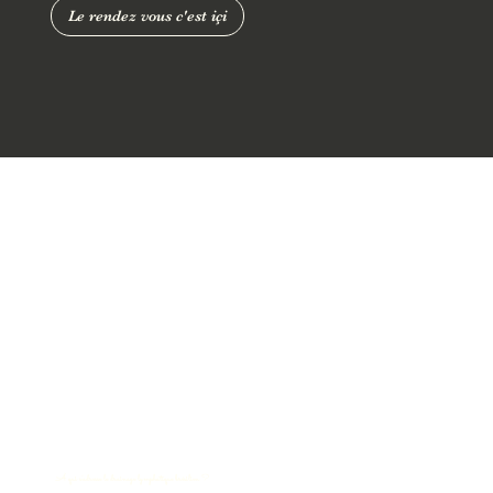
Le rendez vous c'est içi
À qui s’adresse le drainage lymphatique brésilien ?