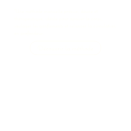
Une méthode manuelle précise, douce et
thérapeutique, idéale pour apaiser le corps,
soulager les gonflements et relancer la circulation
en profondeur.
Découvrir la méthode