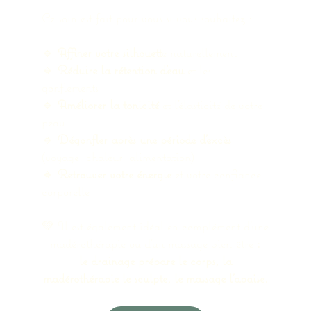
Ce soin est fait pour vous si vous souhaitez :
🔹
Affiner votre silhouett
e naturellement
🔹
Réduire la rétention d’eau
et les
gonflements
🔹
Améliorer la tonicité
et l’élasticité de votre
peau
🔹
Dégonfler après une période d’excès
(voyage, chaleur, alimentation)
🔹
Retrouver votre énergie
et votre confiance
corporelle
💚 Il est également idéal en complément d’une
madérothérapie ou d’un massage bien-être
:
le drainage prépare le corps, la
madérothérapie le sculpte, le massage l’apaise.