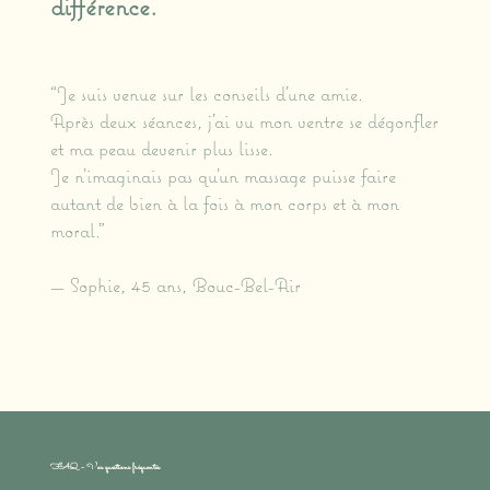
différence.
“Je suis venue sur les conseils d’une amie.
Après deux séances, j’ai vu mon ventre se dégonfler
et ma peau devenir plus lisse.
Je n’imaginais pas qu’un massage puisse faire
autant de bien à la fois à mon corps et à mon
moral.”
— Sophie, 45 ans, Bouc-Bel-Air
Explore
FAQ – Vos questions fréquentes