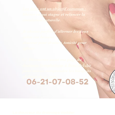
Les deux ont un objectif commun :
libérer ce qui stagne et relancer la
circulation naturelle.
Je choisis parfois d’alterner les deux
selon vos besoins :
douceur pour drainer, tonicité pour
affiner.
👉 Découvrez aussi ma page du
drainage lymphatique à Bouc-Bel-Air
pour mieux comprendre les bienfaits
globaux de ce soin.
La douceur du drainage Vodder