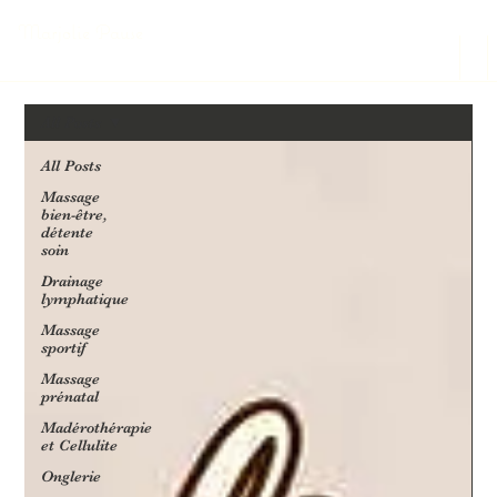
Marjolie Pause
All Posts
All Posts
Massage
bien-être,
détente
soin
Drainage
lymphatique
Massage
sportif
Massage
prénatal
Madérothérapie
et Cellulite
Onglerie