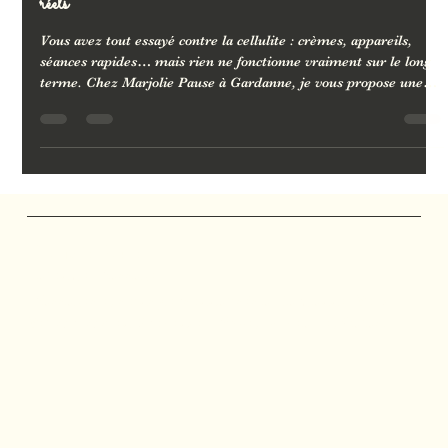
Massage anti-cellulite à Gardanne : enfin des résultats
réels
Vous avez tout essayé contre la cellulite : crèmes, appareils,
séances rapides… mais rien ne fonctionne vraiment sur le long
terme. Chez Marjolie Pause à Gardanne, je vous propose une
approche différente : madérothérapie, drainage lymphatique
Vodder ou brésilien, Tuina minceur. Des soins sur-mesure,
manuels et efficaces, pour une peau plus lisse, un corps plus
léger et des résultats visibles.
Marjolie Pause
Salon de Massage
Massages et soins personnalisés à Gardanne, Bouc-
Bel-Air, Aix-en-Provence, Mimet, Fuveau et Calas.