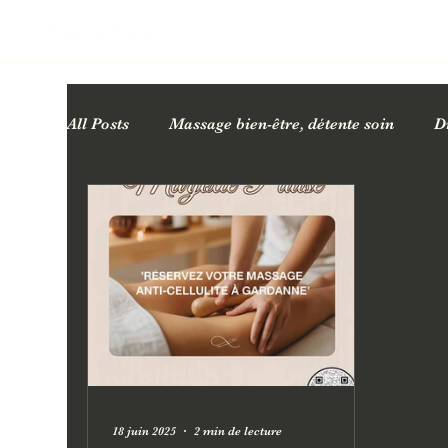
Marjolie Pause
All Posts
Massage bien-être, détente soin
D
Cartes cadeaux bien-être
Bienfaits des ma
Facialiste Esthéticienne
18 juin 2025
2 min de lecture