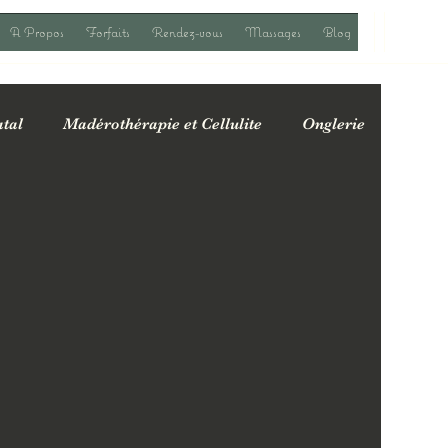
A Propos
Forfaits
Rendez-vous
Massages
Blog
tal
Madérothérapie et Cellulite
Onglerie
fres spéciales & actualités