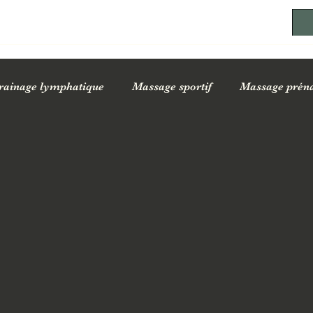
rainage lymphatique
Massage sportif
Massage préna
ssages sur la santé
Conseils bien-être au quotidien
Of