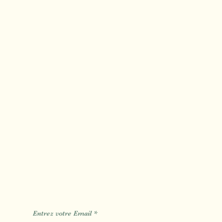
Calas
Mimet
Fuveau
Des Informations des Astuces de
Entrez votre Email
*