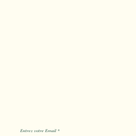
Calas
Mimet
Fuveau
Des Informations des Astuces de
Entrez votre Email
*