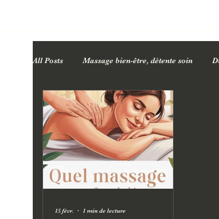
Marjolie Pause
All Posts
Massage bien-être, détente soin
D
Cartes cadeaux bien-être
Bienfaits des ma
Facialiste Esthéticienne
15 févr.
1 min de lecture