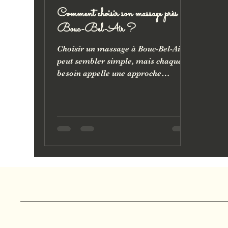
Comment choisir son massage près de
Bouc-Bel-Air ?
Choisir un massage à Bouc-Bel-Air
peut sembler simple, mais chaque
besoin appelle une approche
différente. Détente globale, tensions
cervicales, récupération physique…
Ce guide vous aide à comprendre les
différences entre massage relaxant
et massage ciblé avant de réserver
votre séance à proximité de Bouc-
Bel-Air.
Marjolie Pause