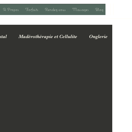
A Propos
Forfaits
Rendez-vous
Massages
Blog
tal
Madérothérapie et Cellulite
Onglerie
fres spéciales & actualités