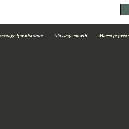
rainage lymphatique
Massage sportif
Massage préna
ssages sur la santé
Conseils bien-être au quotidien
Of