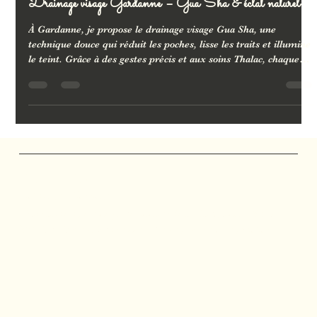
Drainage visage Gardanne – Gua Sha & éclat naturel
À Gardanne, je propose le drainage visage Gua Sha, une
technique douce qui réduit les poches, lisse les traits et illumine
le teint. Grâce à des gestes précis et aux soins Thalac, chaque
séance est une véritable détox beauté qui réveille la peau tout
en offrant un moment de relaxation profonde. Alternative
naturelle aux soins invasifs, ce rituel redonne éclat et fraîcheur
dès la première séance, entre efficacité et bien-être.
Marjolie Pause
Salon de Massage
Massages et soins personnalisés à Gardanne, Bouc-
Bel-Air, Aix-en-Provence, Mimet, Fuveau et Calas.