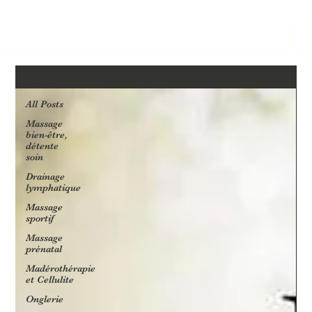
Marjolie Pause
All Posts
All Posts
Massage
bien-être,
détente
soin
Drainage
lymphatique
Massage
sportif
Massage
prénatal
Madérothérapie
et Cellulite
Onglerie