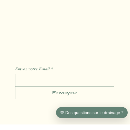
Massage Algues Chaude
s
Carte Cadeau
Blog
Contact
Réservation
Des Informations des Astuces de l'actualité
Entrez votre Email
*
Envoyez
💬 Des questions sur le drainage ?