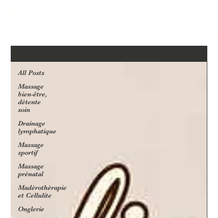
Marjolie Pause
All Posts
All Posts
Massage
bien-être,
détente
soin
Drainage
lymphatique
Massage
sportif
Massage
prénatal
Madérothérapie
et Cellulite
Onglerie