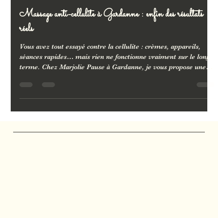
18 juin 2025
2 min de lecture
Massage anti-cellulite à Gardanne : enfin des résultats
réels
Vous avez tout essayé contre la cellulite : crèmes, appareils,
séances rapides… mais rien ne fonctionne vraiment sur le long
terme. Chez Marjolie Pause à Gardanne, je vous propose une
approche différente : madérothérapie, drainage lymphatique
Vodder ou brésilien, Tuina minceur. Des soins sur-mesure,
manuels et efficaces, pour une peau plus lisse, un corps plus
léger et des résultats visibles.
Marjolie Pause
Salon de Massage
Massages et soins personnalisés à Gardanne, Bouc-
Bel-Air, Aix-en-Provence, Mimet, Fuveau et Calas.