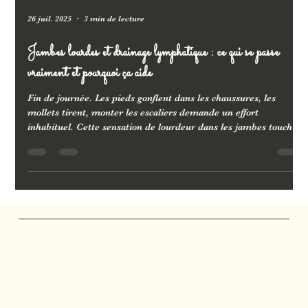
26 juil. 2025
3 min de lecture
Jambes lourdes et drainage lymphatique : ce qui se passe
vraiment et pourquoi ça aide
Fin de journée. Les pieds gonflent dans les chaussures, les
mollets tirent, monter les escaliers demande un effort
inhabituel. Cette sensation de lourdeur dans les jambes touche
des millions de femmes — et pourtant, peu savent exactement
d'où elle vient ni pourquoi elle s'installe. Comprendre le
mécanisme, c'est la première étape pour agir au bon endroit,
avec la bonne technique.
Marjolie Pause
Salon de Massage