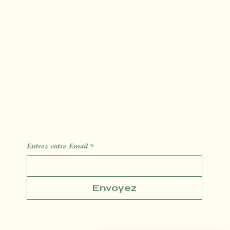
Massage Crânien
Soin du Visage
Tui Na Minceur
Massage Algues Chaude
s
Carte Cadeau
Blog
Contact
Réservation
Des Informations des Astuces de l'actualité
Entrez votre Email
*
Envoyez