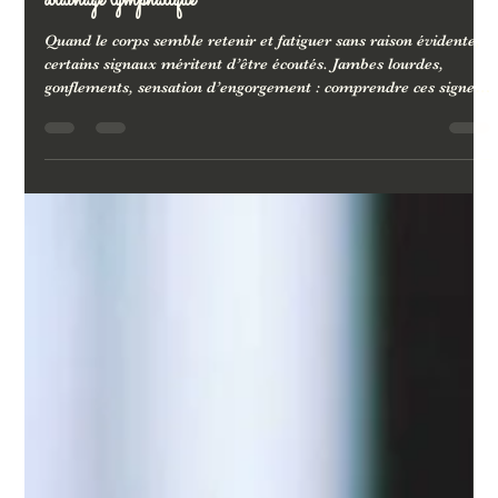
Quand le corps retient : comprendre les signaux avant un
drainage lymphatique
Quand le corps semble retenir et fatiguer sans raison évidente,
certains signaux méritent d’être écoutés. Jambes lourdes,
gonflements, sensation d’engorgement : comprendre ces signes
permet d’envisager un drainage lymphatique au bon moment,
en douceur et sans brusquer le corps.