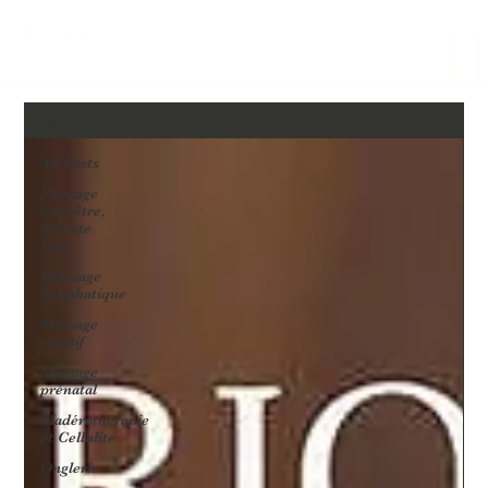
Marjolie Pause
All Posts
All Posts
Massage
bien-être,
détente
soin
Drainage
lymphatique
Massage
sportif
Massage
prénatal
Madérothérapie
et Cellulite
Onglerie