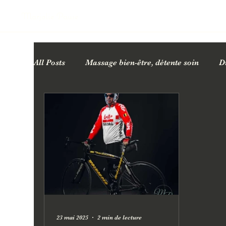
Marjolie Pause
All Posts
Massage bien-être, détente soin
D
Cartes cadeaux bien-être
Bienfaits des ma
Facialiste Esthéticienne
23 mai 2025
2 min de lecture