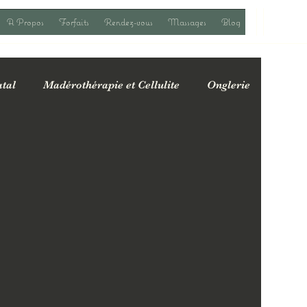
A Propos
Forfaits
Rendez-vous
Massages
Blog
tal
Madérothérapie et Cellulite
Onglerie
fres spéciales & actualités