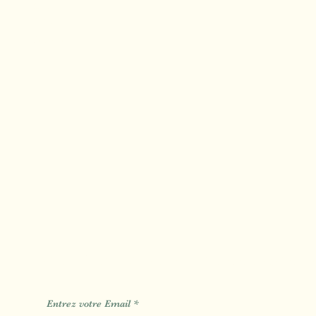
Calas
Mimet
Fuveau
Des Informations des Astuces de
Entrez votre Email
*