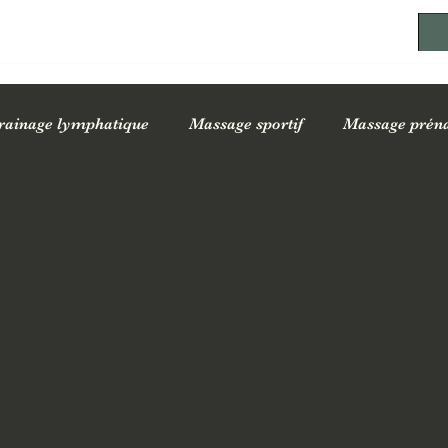
rainage lymphatique
Massage sportif
Massage préna
ssages sur la santé
Conseils bien-être au quotidien
Of