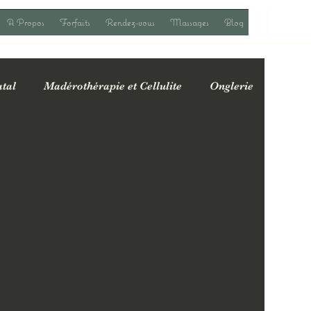
A Propos
Forfaits
Rendez-vous
Massages
Blog
tal
Madérothérapie et Cellulite
Onglerie
fres spéciales & actualités