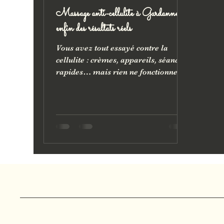
Massage anti-cellulite à Gardanne :
enfin des résultats réels
Vous avez tout essayé contre la
cellulite : crèmes, appareils, séances
rapides… mais rien ne fonctionne
vraiment sur le long terme. Chez
Marjolie Pause à Gardanne, je vous
propose une approche différente :
madérothérapie, drainage
lymphatique Vodder ou brésilien,
Tuina minceur. Des soins sur-
mesure, manuels et efficaces, pour
une peau plus lisse, un corps plus
léger et des résultats visibles.
Marjolie Pause