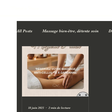
Marjolie Pause
All Posts
Massage bien-être, détente soin
D
Cartes cadeaux bien-être
Bienfaits des ma
Facialiste Esthéticienne
18 juin 2025
2 min de lecture