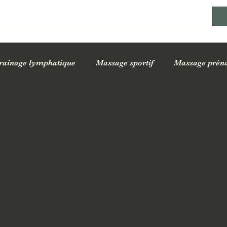
rainage lymphatique
Massage sportif
Massage préna
ssages sur la santé
Conseils bien-être au quotidien
Of