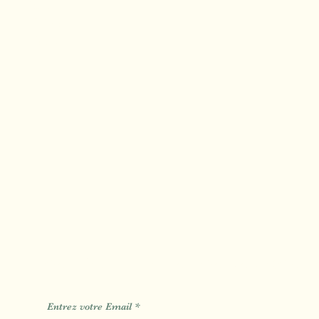
Calas
Mimet
Fuveau
Des Informations des Astuces de
Entrez votre Email
*