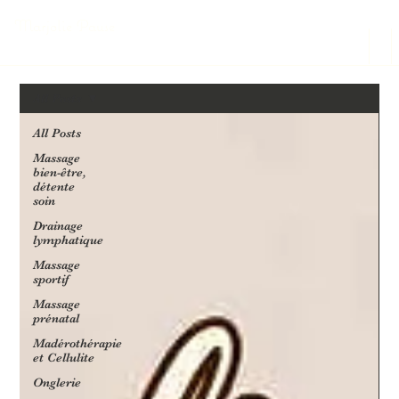
Marjolie Pause
All Posts
All Posts
Massage
bien-être,
détente
soin
Drainage
lymphatique
Massage
sportif
Massage
prénatal
Madérothérapie
et Cellulite
Onglerie