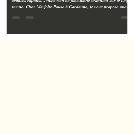
Vous avez tout essayé contre la cellulite : crèmes, appareils,
séances rapides… mais rien ne fonctionne vraiment sur le long
terme. Chez Marjolie Pause à Gardanne, je vous propose une
approche différente : madérothérapie, drainage lymphatique
Vodder ou brésilien, Tuina minceur. Des soins sur-mesure,
manuels et efficaces, pour une peau plus lisse, un corps plus
léger et des résultats visibles.
Marjolie Pause
Salon de Massage
Massages et soins personnalisés à Gardanne, Bouc-
Bel-Air, Aix-en-Provence, Mimet, Fuveau et Calas.
Réseaux