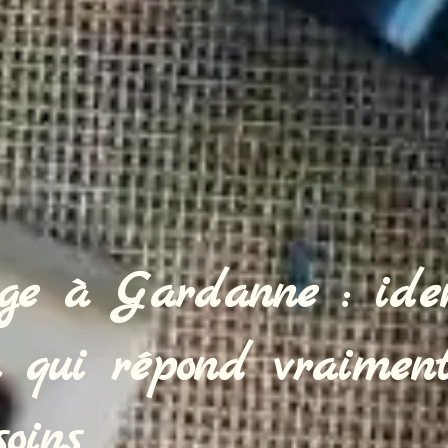
ge à Gardanne : iden
n qui répond vraimen
soins