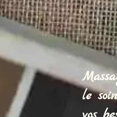
Massa
le soi
vos be