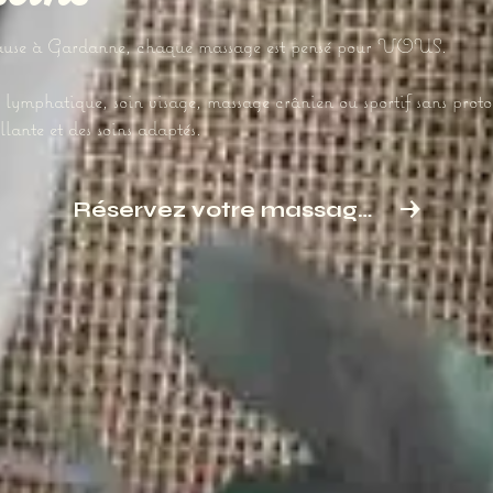
ause à Gardanne, chaque massage est pensé pour VOUS.
lymphatique, soin visage, massage crânien ou sportif sans protoc
llante et des soins adaptés.
Réservez votre massage à Gardanne