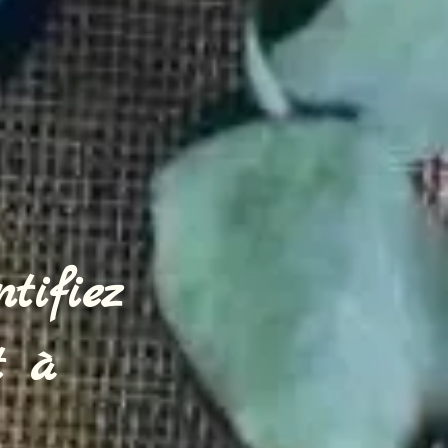
tifiez
t à