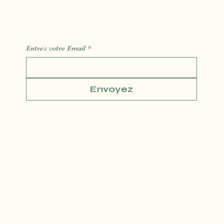
Des Informations des Astuces de l'actualité
Entrez votre Email
*
Envoyez
Conditions générales
Politique de confidentialité
Politique de Remboursement
© SLM DIGITAL MADE WITH LOVE