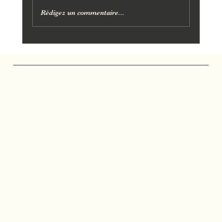
Rédigez un commentaire...
Idée cadeau Fête des Mères à Aix-en-
Provence : un soin
Marjolie Pause
Salon de Massage
Massages et soins personnalisés à Gardanne, Bouc-
Bel-Air, Aix-en-Provence, Mimet, Fuveau et Calas.
Réseaux
FACEBOOK
YOUTUBE