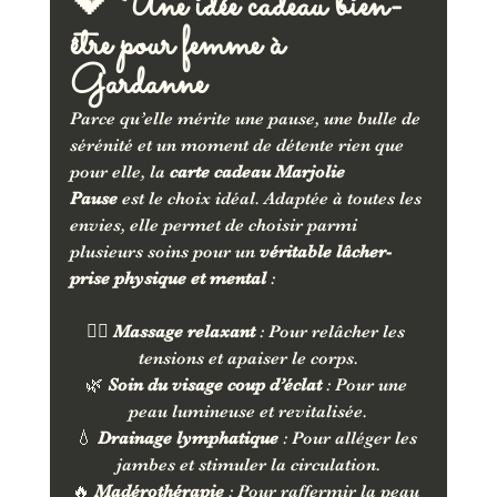
💖 Une idée cadeau bien-
être pour femme à 
Gardanne
Parce qu’elle mérite une pause, une bulle de 
sérénité et un moment de détente rien que 
pour elle, la 
carte cadeau Marjolie 
Pause
 est le choix idéal. Adaptée à toutes les 
envies, elle permet de choisir parmi 
plusieurs soins pour un 
véritable lâcher-
prise physique et mental
 :
💆‍♀️ 
Massage relaxant
 : Pour relâcher les 
tensions et apaiser le corps.
🌿 
Soin du visage coup d’éclat
 : Pour une 
peau lumineuse et revitalisée.
💧 
Drainage lymphatique
 : Pour alléger les 
jambes et stimuler la circulation.
🔥 
Madérothérapie
 : Pour raffermir la peau 