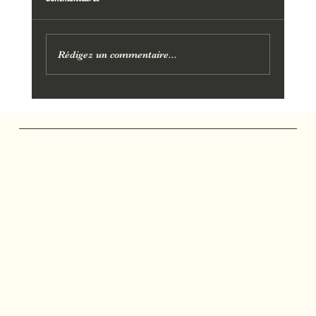
Rédigez un commentaire...
Soins bien-être à Gardanne – Offres
spéciales pour les femmes
Marjolie Pause
Salon de Massage
Massages et soins personnalisés à Gardanne, Bouc-
Bel-Air, Aix-en-Provence, Mimet, Fuveau et Calas.
Réseaux