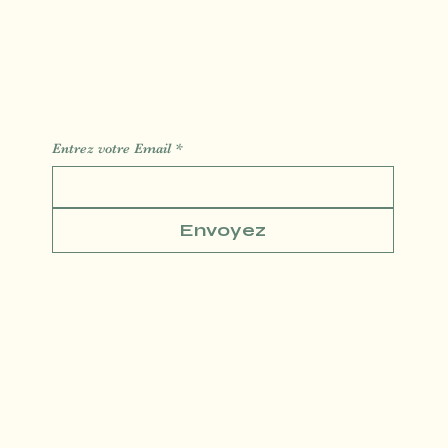
Des Informations des Astuces de l'actualité
Entrez votre Email
*
Envoyez
Conditions générales
Politique de confidentialité
Politique de Remboursement