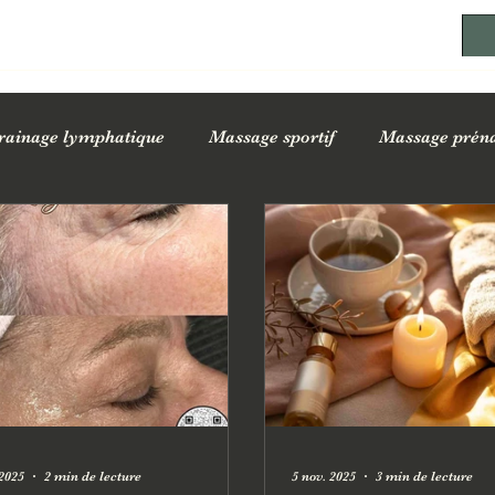
rainage lymphatique
Massage sportif
Massage préna
ssages sur la santé
Conseils bien-être au quotidien
Of
 2025
2 min de lecture
5 nov. 2025
3 min de lecture