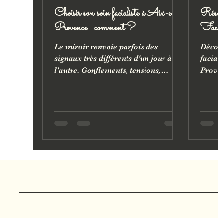
Choisir son soin facialiste à Aix-en-
Résu
Provence : comment ?
Faci
Le miroir renvoie parfois des
Déco
signaux très différents d'un jour à
facia
l'autre. Gonflements, tensions,
Prov
relâchement progressif : avant
visib
même de choisir une technique, une
éclat
étape compte plus que toutes les
séanc
autres. Comprendre ce que votre
circu
visage exprime vraiment. C'est
redon
précisément ce qui change la qualité
origi
d'un accompagnement facialiste.
resp
huma
Marjolie Pause