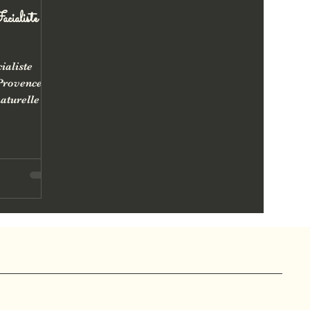
cialiste
ialiste
Provence :
aturelle du
n,
age
t pour
uilibrer
révèle la
aure son
ction.