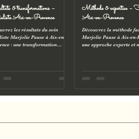
ltats & transformations –
Méthode & expertise – Fa
aliste Aix-en-Provence
Aix-en-Provence
uvrez les résultats du soin
Découvrez la méthode fac
liste Marjolie Pause à Aix-en-
Marjolie Pause à Aix-en-
ence : une transformation
une approche experte et n
le et naturelle du visage. Lift,
soin visage. Lifting corée
, harmonie et légèreté : chaque
remodelage facial, drain
e agit sur la structure, la
lymphatique, gua sha et
lation et l’émotion pour
madérothérapie s’unissen
ner au visage sa vitalité
tonifier, illuminer et rééq
nelle. Un résultat durable,
votre peau. Chaque geste 
ectueux et profondément
vitalité du visage et rest
in.
éclat, sans artifice ni inje