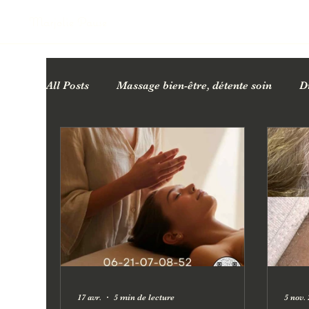
Marjolie Pause
All Posts
Massage bien-être, détente soin
D
Cartes cadeaux bien-être
Bienfaits des ma
Facialiste Esthéticienne
17 avr.
5 min de lecture
5 nov.