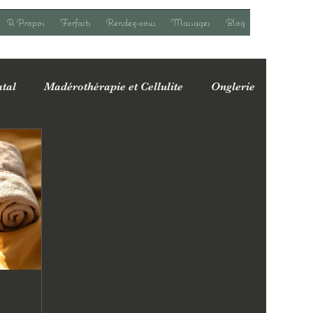
A Propos
Forfaits
Rendez-vous
Massages
Blog
tal
Madérothérapie et Cellulite
Onglerie
fres spéciales & actualités