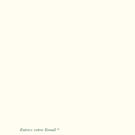
Calas
Mimet
Fuveau
Des Informations des Astuces de
Entrez votre Email
*